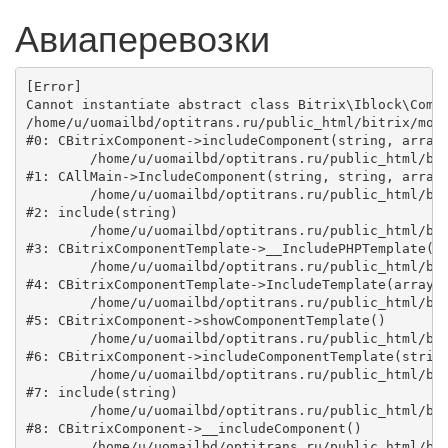
Авиаперевозки
[Error] 

Cannot instantiate abstract class Bitrix\Iblock\Compo
/home/u/uomailbd/optitrans.ru/public_html/bitrix/modu
#0: CBitrixComponent->includeComponent(string, array,
	/home/u/uomailbd/optitrans.ru/public_html/bitrix/modules/main/classes/general/main.php:1038

#1: CAllMain->IncludeComponent(string, string, array,
	/home/u/uomailbd/optitrans.ru/public_html/bitrix/templates/.default/components/bitrix/catalog/town/section.php:48

#2: include(string)

	/home/u/uomailbd/optitrans.ru/public_html/bitrix/modules/main/classes/general/component_template.php:725

#3: CBitrixComponentTemplate->__IncludePHPTemplate(ar
	/home/u/uomailbd/optitrans.ru/public_html/bitrix/modules/main/classes/general/component_template.php:820

#4: CBitrixComponentTemplate->IncludeTemplate(array)

	/home/u/uomailbd/optitrans.ru/public_html/bitrix/modules/main/classes/general/component.php:735

#5: CBitrixComponent->showComponentTemplate()

	/home/u/uomailbd/optitrans.ru/public_html/bitrix/modules/main/classes/general/component.php:683

#6: CBitrixComponent->includeComponentTemplate(string
	/home/u/uomailbd/optitrans.ru/public_html/bitrix/components/bitrix/catalog/component.php:171

#7: include(string)

	/home/u/uomailbd/optitrans.ru/public_html/bitrix/modules/main/classes/general/component.php:594

#8: CBitrixComponent->__includeComponent()

	/home/u/uomailbd/optitrans.ru/public_html/bitrix/modules/main/classes/general/component.php:653
