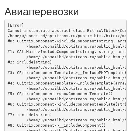
Авиаперевозки
[Error] 

Cannot instantiate abstract class Bitrix\Iblock\Compo
/home/u/uomailbd/optitrans.ru/public_html/bitrix/modu
#0: CBitrixComponent->includeComponent(string, array,
	/home/u/uomailbd/optitrans.ru/public_html/bitrix/modules/main/classes/general/main.php:1038

#1: CAllMain->IncludeComponent(string, string, array,
	/home/u/uomailbd/optitrans.ru/public_html/bitrix/templates/.default/components/bitrix/catalog/town/section.php:48

#2: include(string)

	/home/u/uomailbd/optitrans.ru/public_html/bitrix/modules/main/classes/general/component_template.php:725

#3: CBitrixComponentTemplate->__IncludePHPTemplate(ar
	/home/u/uomailbd/optitrans.ru/public_html/bitrix/modules/main/classes/general/component_template.php:820

#4: CBitrixComponentTemplate->IncludeTemplate(array)

	/home/u/uomailbd/optitrans.ru/public_html/bitrix/modules/main/classes/general/component.php:735

#5: CBitrixComponent->showComponentTemplate()

	/home/u/uomailbd/optitrans.ru/public_html/bitrix/modules/main/classes/general/component.php:683

#6: CBitrixComponent->includeComponentTemplate(string
	/home/u/uomailbd/optitrans.ru/public_html/bitrix/components/bitrix/catalog/component.php:171

#7: include(string)

	/home/u/uomailbd/optitrans.ru/public_html/bitrix/modules/main/classes/general/component.php:594

#8: CBitrixComponent->__includeComponent()

	/home/u/uomailbd/optitrans.ru/public_html/bitrix/modules/main/classes/general/component.php:653
